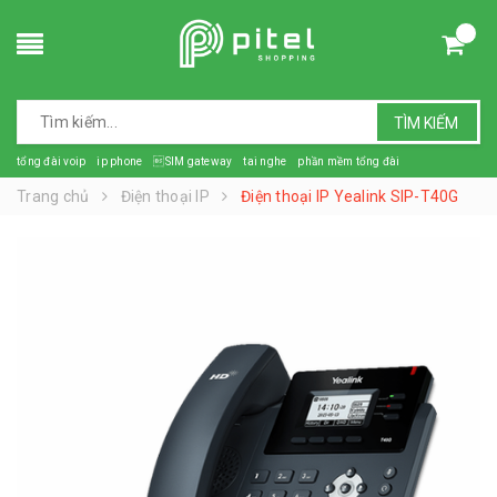
TÌM KIẾM
tổng đài voip
ip phone
SIM gateway
tai nghe
phần mềm tổng đài
Trang chủ
Điện thoại IP
Điện thoại IP Yealink SIP-T40G