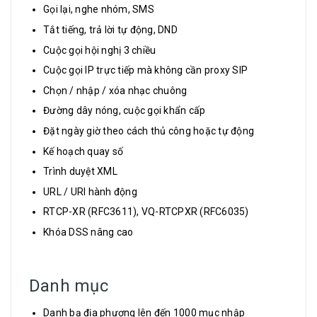
Gọi lại, nghe nhóm, SMS
Tắt tiếng, trả lời tự động, DND
Cuộc gọi hội nghị 3 chiều
Cuộc gọi IP trực tiếp mà không cần proxy SIP
Chọn / nhập / xóa nhạc chuông
Đường dây nóng, cuộc gọi khẩn cấp
Đặt ngày giờ theo cách thủ công hoặc tự động
Kế hoạch quay số
Trình duyệt XML
URL / URI hành động
RTCP-XR (RFC3611), VQ-RTCPXR (RFC6035)
Khóa DSS nâng cao
Danh mục
Danh bạ địa phương lên đến 1000 mục nhập