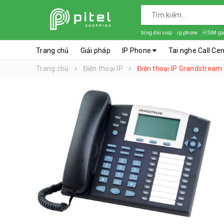
tổng đài voip
ip phone
SIM ga
Trang chủ
Giải pháp
IP Phone
Tai nghe Call Ce
Trang chủ
Điện thoại IP
Điện thoại IP Grandstrea