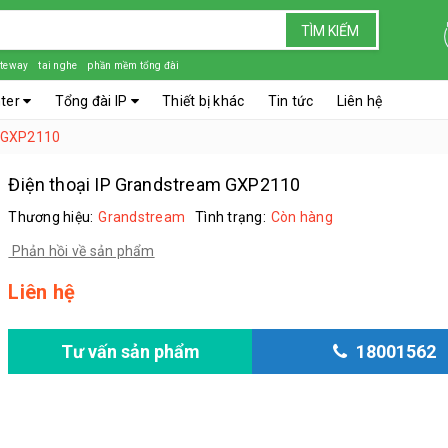
TÌM KIẾM
teway
tai nghe
phần mềm tổng đài
nter
Tổng đài IP
Thiết bị khác
Tin tức
Liên hệ
m GXP2110
Điện thoại IP Grandstream GXP2110
Thương hiệu:
Grandstream
Tình trạng:
Còn hàng
Phản hồi về sản phẩm
Liên hệ
Tư vấn sản phẩm
18001562