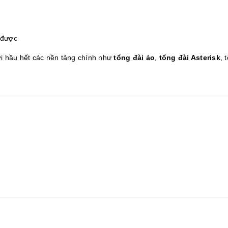
hđược
i hầu hết các nền tảng chính như
tổng đài ảo
,
tổng đài Asterisk
, 