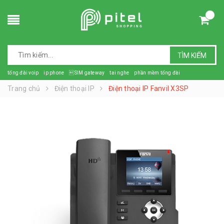
TÌM KIẾM
tổng đài voip
ip phone
SIM gateway
tai nghe
phần mềm tổng đài
Trang chủ
Điện thoại IP
Điện thoại IP Fanvil X3SP