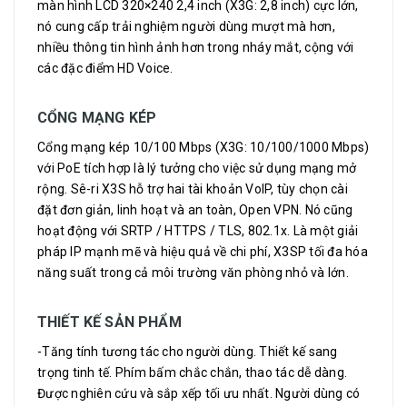
màn hình LCD 320×240 2,4 inch (X3G: 2,8 inch) cực lớn,
nó cung cấp trải nghiệm người dùng mượt mà hơn,
nhiều thông tin hình ảnh hơn trong nháy mắt, cộng với
các đặc điểm HD Voice.
CỔNG MẠNG KÉP
Cổng mạng kép 10/100 Mbps (X3G: 10/100/1000 Mbps)
với PoE tích hợp là lý tưởng cho việc sử dụng mạng mở
rộng. Sê-ri X3S hỗ trợ hai tài khoản VoIP, tùy chọn cài
đặt đơn giản, linh hoạt và an toàn, Open VPN. Nó cũng
hoạt động với SRTP / HTTPS / TLS, 802.1x. Là một giải
pháp IP mạnh mẽ và hiệu quả về chi phí, X3SP tối đa hóa
năng suất trong cả môi trường văn phòng nhỏ và lớn.
THIẾT KẾ SẢN PHẨM
-Tăng tính tương tác cho người dùng. Thiết kế sang
trọng tinh tế. Phím bấm chắc chắn, thao tác dễ dàng.
Được nghiên cứu và sắp xếp tối ưu nhất. Người dùng có