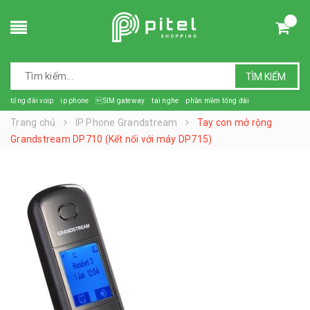
TÌM KIẾM
tổng đài voip
ip phone
SIM gateway
tai nghe
phần mềm tổng đài
Trang chủ
IP Phone Grandstream
Tay con mở rộng
Grandstream DP710 (Kết nối với máy DP715)