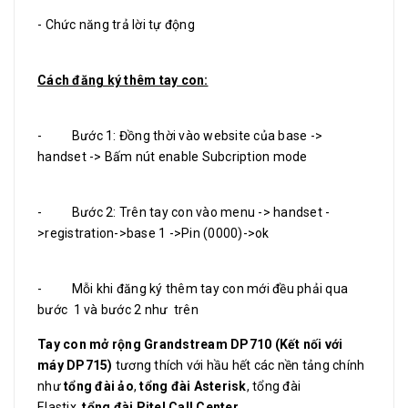
- Chức năng trả lời tự động
Cách đăng ký thêm tay con:
- Bước 1: Đồng thời vào website của base ->
handset -> Bấm nút enable Subcription mode
- Bước 2: Trên tay con vào menu -> handset -
>registration->base 1 ->Pin (0000)->ok
- Mỗi khi đăng ký thêm tay con mới đều phải qua
bước 1 và bước 2 như trên
Tay con mở rộng Grandstream DP710 (Kết nối với
máy DP715)
tương thích với hầu hết các nền tảng chính
như
tổng đài ảo
,
tổng đài Asterisk
, tổng đài
Elastix,
tổng đài Pitel Call Center
.