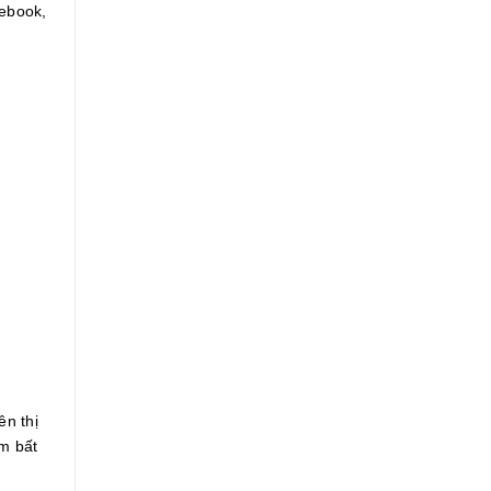
cebook,
ên thị
m bất