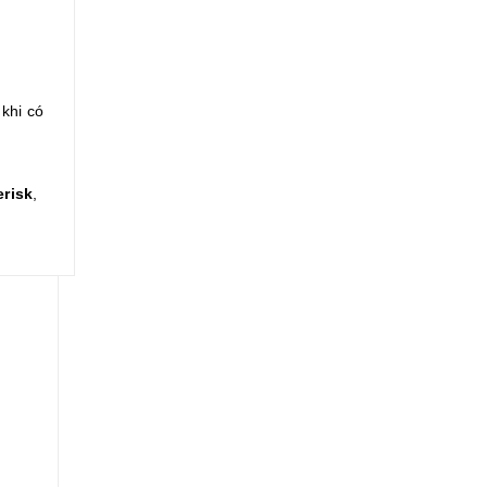
khi có
erisk
,