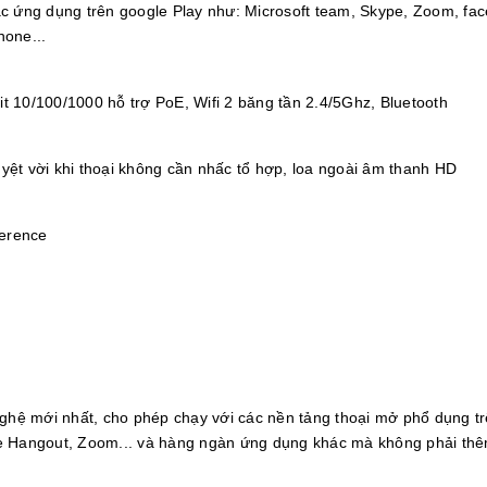
ác ứng dụng trên google Play như: Microsoft team, Skype, Zoom, fa
hone...
 10/100/1000 hỗ trợ PoE, Wifi 2 băng tần 2.4/5Ghz, Bluetooth
yệt vời khi thoại không cần nhấc tổ hợp, loa ngoài âm thanh HD
ference
ghệ mới nhất, cho phép chạy với các nền tảng thoại mở phổ dụng tr
le Hangout, Zoom... và hàng ngàn ứng dụng khác mà không phải thê