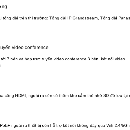
ường
i tổng đài trên thị trường: Tổng đài IP Grandstream, Tổng đài Panas
 tuyến video conference
n tới 7 bên và họp trực tuyến video conference 3 bên, kết nối video
i
 qua cổng HDMI, ngoài ra còn có thêm khe cắm thẻ nhớ SD để lưu lại 
oE+ ngoài ra thiết bị còn hỗ trợ kết nối không dây qua Wifi 2.4/5Gh