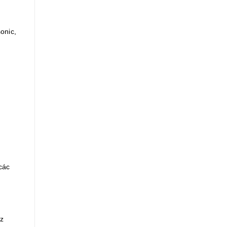
onic,
các
z