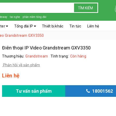
TÌM KIẾM
teway
tai nghe
phần mềm tổng đài
nter
Tổng đài IP
Thiết bị khác
Tin tức
Liên hệ
ideo Grandstream GXV3350
Điên thoại IP Video Grandstream GXV3350
Thương hiệu:
Grandstream
Tình trạng:
Còn hàng
Phản hồi về sản phẩm
Liên hệ
Tư vấn sản phẩm
18001562