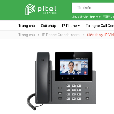
tổng đài voip
ip phone
SIM ga
Trang chủ
Giải pháp
IP Phone
Tai nghe Call Ce
Trang chủ
IP Phone Grandstream
Điên thoại IP V