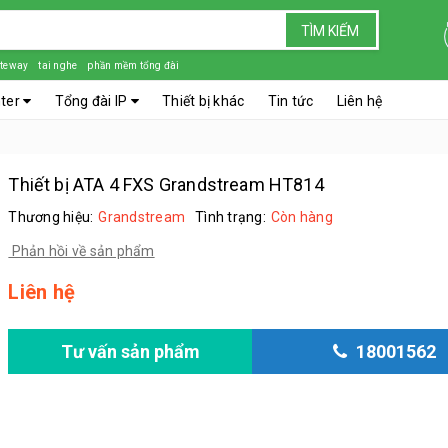
TÌM KIẾM
teway
tai nghe
phần mềm tổng đài
nter
Tổng đài IP
Thiết bị khác
Tin tức
Liên hệ
Thiết bị ATA 4 FXS Grandstream HT814
Thương hiệu:
Grandstream
Tình trạng:
Còn hàng
Phản hồi về sản phẩm
Liên hệ
Tư vấn sản phẩm
18001562