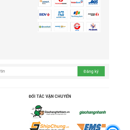
Đăng ký
ĐỐI TÁC VẬN CHUYỂN