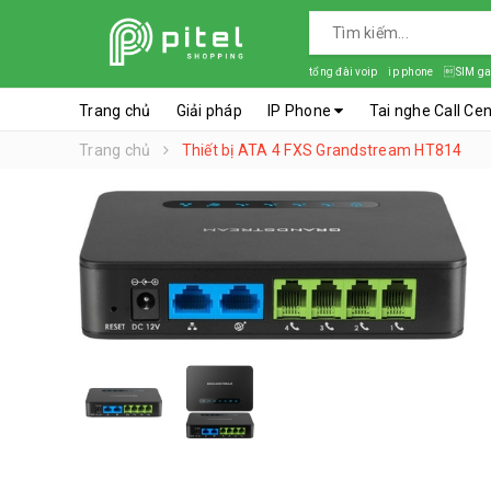
tổng đài voip
ip phone
SIM ga
Trang chủ
Giải pháp
IP Phone
Tai nghe Call Ce
Trang chủ
Thiết bị ATA 4 FXS Grandstream HT814