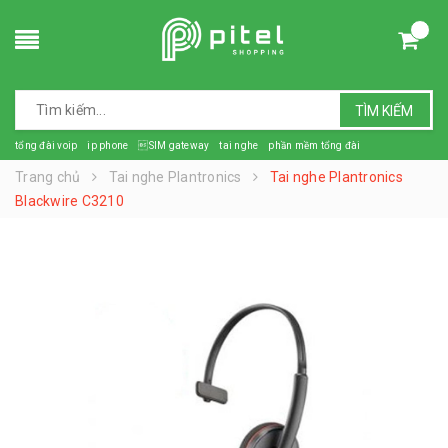
TÌM KIẾM
tổng đài voip
ip phone
SIM gateway
tai nghe
phần mềm tổng đài
Trang chủ
Tai nghe Plantronics
Tai nghe Plantronics
Blackwire C3210