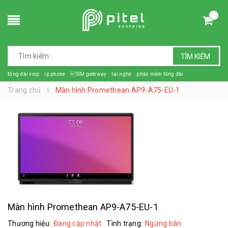
TÌM KIẾM
tổng đài voip
ip phone
SIM gateway
tai nghe
phần mềm tổng đài
Trang chủ
Màn hình Promethean AP9-A75-EU-1
Màn hình Promethean AP9-A75-EU-1
Thương hiệu:
Đang cập nhật
Tình trạng:
Ngừng bán